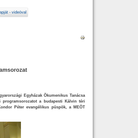
ját - videóval
ramsorozat
Magyarországi Egyházak Ökumenikus Tanácsa
 programsorozatot a budapesti Kálvin téri
t Kondor Péter evangélikus püspök, a MEÖT