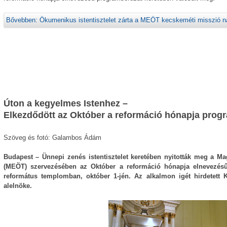
Bővebben: Ökumenikus istentisztelet zárta a MEÖT kecskeméti misszió nap
Úton a kegyelmes Istenhez –
Elkezdődött az Október a reformáció hónapja prog
Szöveg és fotó: Galambos Ádám
Budapest – Ünnepi zenés istentisztelet keretében nyitották meg a 
(MEÖT) szervezésében az Október a reformáció hónapja elnevezésű
református templomban, október 1-jén. Az alkalmon igét hirdetet
alelnöke.