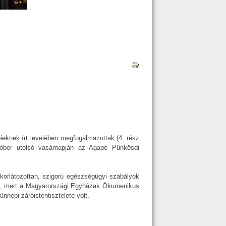
pieknek írt levelében megfogalmazottak (4. rész
tóber utolsó vasárnapján az Agapé Pünkösdi
 korlátozottan, szigorú egészségügyi szabályok
rt, mert a Magyarországi Egyházak Ökumenikus
nepi záróistentisztelete volt.