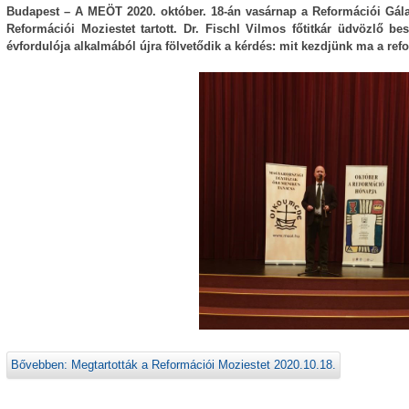
Budapest – A MEÖT 2020. október. 18-án vasárnap a Reformációi Gálaes
Reformációi Moziestet tartott. Dr. Fischl Vilmos főtitkár üdvözlő b
évfordulója alkalmából újra fölvetődik a kérdés: mit kezdjünk ma a ref
Bővebben: Megtartották a Reformációi Moziestet 2020.10.18.