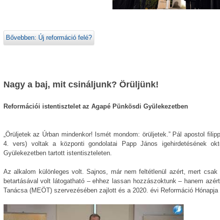
Bővebben: Új reformáció felé?
Nagy a baj, mit csináljunk? Örüljünk!
Reformációi istentisztelet az Agapé Pünkösdi Gyülekezetben
„Örüljetek az Úrban mindenkor! Ismét mondom: örüljetek.” Pál apostol filip
4. vers) voltak a központi gondolatai Papp János igehirdetésének ok
Gyülekezetben tartott istentiszteleten.
Az alkalom különleges volt. Sajnos, már nem feltétlenül azért, mert csak
betartásával volt látogatható – ehhez lassan hozzászoktunk – hanem azé
Tanácsa (MEÖT) szervezésében zajlott és a 2020. évi Reformáció Hónapja ün