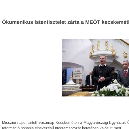
Ökumenikus istentisztelet zárta a MEÖT kecskeméti 
Missziói napot tartott vasárnap Kecskeméten a Magyarországi Egyházak
reformáció hónapja elnevezésű programsorozat keretében valósult meg.